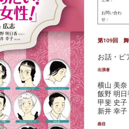
お問い合わ
せ：
第109回 
お話・ピ
出演者
横山 美
飯野 明
甲斐 史
新井 幸
曲目