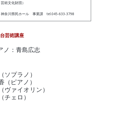
芸術文化財団）
神奈川県民ホール 事業課 tel.045-633-3798
舞台芸術講座
アノ：青島広志
奈（ソプラノ）
日香（ピアノ）
子（ヴァイオリン）
子（チェロ）