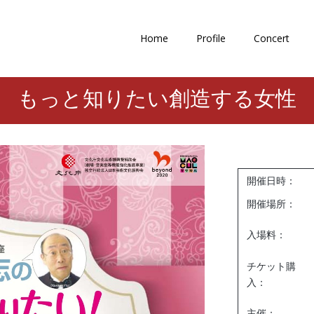
Home
Profile
Concert
もっと知りたい創造する女性
開催日時：
開催場所：
入場料：
チケット購
入：
主催：