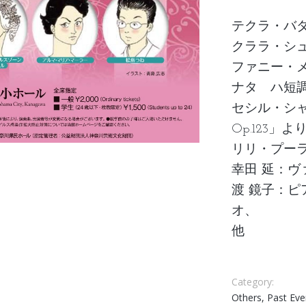
テクラ・バ
クララ・シュ
ファニー・
ナタ ハ短
セシル・シ
Op.123」
リリ・プー
幸田 延：ヴ
渡 鏡子：
オ、
他
Category:
Others, Past Eve