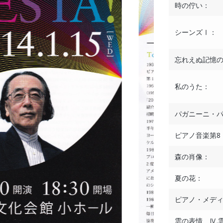
時の佇い：
シーンズⅠ：
忘れえぬ記憶
私のうた：
パガニーニ・
ピアノ音楽第8
森の肖像：
夏の花：
ピアノ・メデ
雲の表情 Ⅳ.