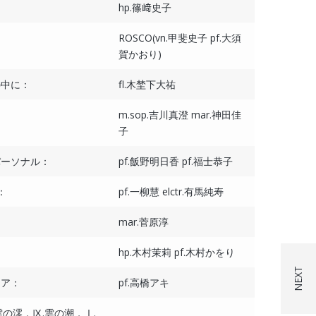
hp.篠﨑史子
ROSCO(vn.甲斐史子 pf.大須
賀かおり)
の中に：
fl.木埜下大祐
m.sop.吉川真澄 mar.神田佳
子
パーソナル：
pf.飯野明日香 pf.福士恭子
：
pf.一柳慧 elctr.有馬純寿
mar.菅原淳
hp.木村茉莉 pf.木村かをり
ィア：
pf.高橋アキ
雲の澪，Ⅸ.雲の潮，Ⅰ.