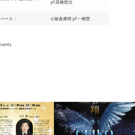
pf.高橋悠治
スペース：
cl.板倉康明 pf.一柳慧
Events