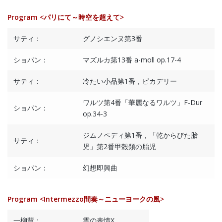
Program <パリにて～時空を超えて>
サティ：
グノシエンヌ第3番
ショパン：
マズルカ第13番 a-moll op.17-4
サティ：
冷たい小品第1番，ピカデリー
ワルツ第4番「華麗なるワルツ」F-Dur
ショパン：
op.34-3
ジムノペディ第1番，「乾からびた胎
サティ：
児」第2番甲殻類の胎児
ショパン：
幻想即興曲
Program <Intermezzo間奏～ニューヨークの風>
一柳慧：
雲の表情X