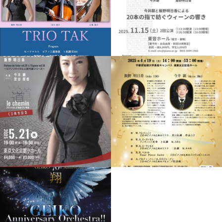
L'ESPACE / PAST
OTHERS / PAST
EVENTS
EVENTS
L'ESPACE / PARFUM
OTHERS / PAST
DU FUTUR / PAST
EVENTS
TRIO TAK
ピティナ・ピア
EVENTS
ノ曲事典 公開