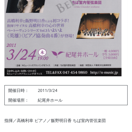
開催日時：
2011/3/24
開催場所：
紀尾井ホール
指揮／高橋利幸 ピアノ／飯野明日香 ちば室内管弦楽団